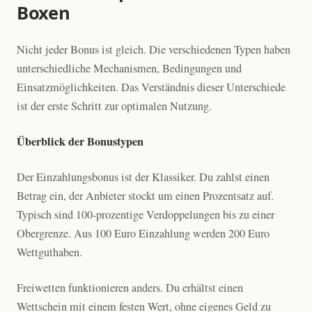
Boxen
Nicht jeder Bonus ist gleich. Die verschiedenen Typen haben
unterschiedliche Mechanismen, Bedingungen und
Einsatzmöglichkeiten. Das Verständnis dieser Unterschiede
ist der erste Schritt zur optimalen Nutzung.
Überblick der Bonustypen
Der Einzahlungsbonus ist der Klassiker. Du zahlst einen
Betrag ein, der Anbieter stockt um einen Prozentsatz auf.
Typisch sind 100-prozentige Verdoppelungen bis zu einer
Obergrenze. Aus 100 Euro Einzahlung werden 200 Euro
Wettguthaben.
Freiwetten funktionieren anders. Du erhältst einen
Wettschein mit einem festen Wert, ohne eigenes Geld zu