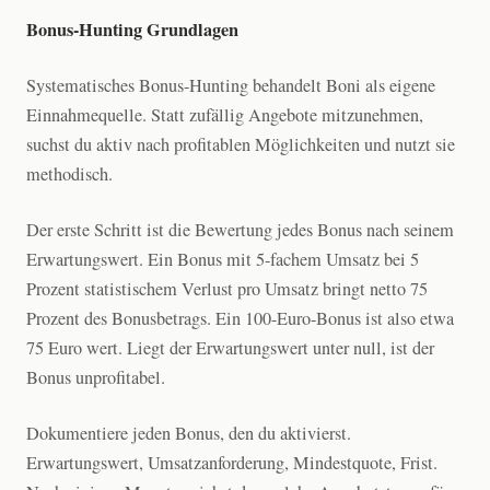
Bonus-Hunting Grundlagen
Systematisches Bonus-Hunting behandelt Boni als eigene
Einnahmequelle. Statt zufällig Angebote mitzunehmen,
suchst du aktiv nach profitablen Möglichkeiten und nutzt sie
methodisch.
Der erste Schritt ist die Bewertung jedes Bonus nach seinem
Erwartungswert. Ein Bonus mit 5-fachem Umsatz bei 5
Prozent statistischem Verlust pro Umsatz bringt netto 75
Prozent des Bonusbetrags. Ein 100-Euro-Bonus ist also etwa
75 Euro wert. Liegt der Erwartungswert unter null, ist der
Bonus unprofitabel.
Dokumentiere jeden Bonus, den du aktivierst.
Erwartungswert, Umsatzanforderung, Mindestquote, Frist.