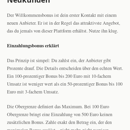
Der Willkommensbonus ist dein erster Kontakt mit einem
neuen Anbieter. Er ist in der Regel das attraktivste Angebot,
das du jemals von dieser Plattform erhältst. Nutze ihn klug.
Einzahlungsbonus erklärt
Das Prinzip ist simpel: Du zahlst ein, der Anbieter gibt
Prozente drauf. Die Details entscheiden über den echten Wert.
Ein 100-prozentiger Bonus bis 200 Euro mit 10-fachem
Umsatz ist weniger wert als ein 50-prozentiger Bonus bis 100
Euro mit 3-fachem Umsatz.
Die Obergrenze definiert das Maximum. Bei 100 Euro
Obergrenze bringt eine Einzahlung von 500 Euro keinen
zusätzlichen Bonus. Zahle exakt den Betrag ein, der den
maximalen Bonus auslöst – nicht mehr, nicht weniger.