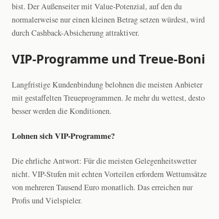
bist. Der Außenseiter mit Value-Potenzial, auf den du
normalerweise nur einen kleinen Betrag setzen würdest, wird
durch Cashback-Absicherung attraktiver.
VIP-Programme und Treue-Boni
Langfristige Kundenbindung belohnen die meisten Anbieter
mit gestaffelten Treueprogrammen. Je mehr du wettest, desto
besser werden die Konditionen.
Lohnen sich VIP-Programme?
Die ehrliche Antwort: Für die meisten Gelegenheitswetter
nicht. VIP-Stufen mit echten Vorteilen erfordern Wettumsätze
von mehreren Tausend Euro monatlich. Das erreichen nur
Profis und Vielspieler.