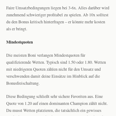
Faire Umsatzbedingungen liegen bei 3-6x. Alles darüber wird
zunehmend schwieriger profitabel zu spielen. Ab 10x solltest
du den Bonus kritisch hinterfragen – er könnte mehr kosten
als er bringt.
Mindestquoten
Die meisten Boni verlangen Mindestquoten für
qualifizierende Wetten. Typisch sind 1.50 oder 1.80. Wetten
mit niedrigeren Quoten zählen nicht für den Umsatz und
verschwenden damit deine Einsätze im Hinblick auf die
Bonusfreischaltung.
Diese Bedingung schließt sehr sichere Favoriten aus. Eine
Quote von 1.20 auf einen dominanten Champion zählt nicht.
Du musst Wetten platzieren, die tatsächlich ein gewisses