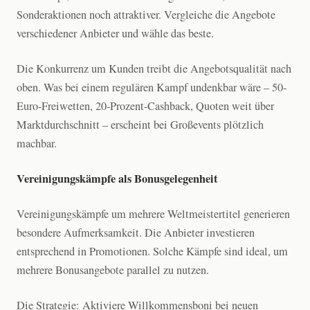
Sonderaktionen noch attraktiver. Vergleiche die Angebote
verschiedener Anbieter und wähle das beste.
Die Konkurrenz um Kunden treibt die Angebotsqualität nach
oben. Was bei einem regulären Kampf undenkbar wäre – 50-
Euro-Freiwetten, 20-Prozent-Cashback, Quoten weit über
Marktdurchschnitt – erscheint bei Großevents plötzlich
machbar.
Vereinigungskämpfe als Bonusgelegenheit
Vereinigungskämpfe um mehrere Weltmeistertitel generieren
besondere Aufmerksamkeit. Die Anbieter investieren
entsprechend in Promotionen. Solche Kämpfe sind ideal, um
mehrere Bonusangebote parallel zu nutzen.
Die Strategie: Aktiviere Willkommensboni bei neuen