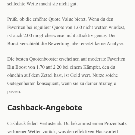
schlechte Wette macht sie nicht gut.
Prüfe, ob die erhöhte Quote Value bietet. Wenn du den
Favoriten bei regulärer Quote von 1.60 nicht wetten würdest,
ist auch 2.00 möglicherweise nicht attraktiv genug. Der
Boost verschiebt die Bewertung, aber ersetzt keine Analyse.
Die besten Quotenbooster erscheinen auf moderate Favoriten.
Ein Boost von 1.70 auf 2.20 bei einem Kämpfer, den du
ohnehin auf dem Zettel hast, ist Gold wert. Nutze solche
Gelegenheiten konsequent, wenn sie zu deiner Strategie
passen.
Cashback-Angebote
Cashback federt Verluste ab. Du bekommst einen Prozentsatz
verlorener Wetten zurück, was den effektiven Hausvorteil