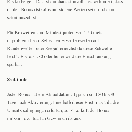
Risiko bergen. Das ist durchaus sinnvoll – es verhindert, dass
du den Bonus risikolos auf sichere Wetten setzt und dann
sofort auszahlst.
Für Boxwetten sind Mindestquoten von 1.50 meist
unproblematisch. Selbst bei Favoritenwetten auf
Rundenwetten oder Siegart erreichst du diese Schwelle
leicht. Erst ab 1.80 oder höher wird die Einschränkung
spürbar.
Zeitlimits
Jeder Bonus hat ein Ablaufdatum. Typisch sind 30 bis 90
Tage nach Aktivierung. Innerhalb dieser Frist musst du die
Umsatzbedingungen erfüllen, sonst verfällt der Bonus
mitsamt eventuellen Gewinnen daraus.