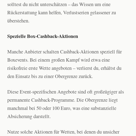
solltest du nicht unterschätzen – das Wissen um eine
Rückerstattung kann helfen, Verlustserien gelassener zu
überstehen.
Spezielle Box-Cashback-Aktionen
Manche Anbieter schalten Cashback-Aktionen speziell für
Boxevents. Bei einem großen Kampf wird etwa eine
risikofreie erste Wette angeboten – verlierst du, erhältst du
den Einsatz bis zu einer Obergrenze zurück.
Diese Event-spezifischen Angebote sind oft großzügiger als
permanente Cashback-Programme. Die Obergrenze liegt
manchmal bei 50 oder 100 Euro, was eine substanzielle
Absicherung darstellt.
Nutze solche Aktionen für Wetten, bei denen du unsicher