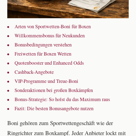
Arten von Sportwetten-Boni für Boxen
Willkommensbonus für Neukunden
Bonusbedingungen verstehen
Freiwetten für Boxen Wetten
Quotenbooster und Enhanced Odds
Cashback-Angebote
VIP-Programme und Treue-Boni
Sonderaktionen bei großen Boxkämpfen
Bonus-Strategie: So holst du das Maximum raus
Fazit: Die besten Bonusangebote nutzen
Boni gehören zum Sportwettengeschäft wie der
Ringrichter zum Boxkampf. Jeder Anbieter lockt mit