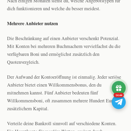
Nach einigen Monaten siehst du, welche Angebotstypen für
dich funktionieren und welche du besser meidest.
Mehrere Anbieter nutzen
Die Beschränkung auf einen Anbieter verschenkt Potenzial.
Mit Konten bei mehreren Buchmachern vervielfachst du die
verfügbaren Boni und ermöglichst zusätzlich den
Quotenvergleich.
Der Aufwand der Kontoeröffnung ist einmalig. Jeder seriöse
Anbieter bietet einen Willkommensbonus, den du
mitnehmen kannst. Fünf Anbieter bedeuten fünf
14:43
Willkommensboni, oft zusammen mehrere Hundert Euro an
zusätzlichem Kapital.
Verteile deine Bankroll sinnvoll auf verschiedene Konten.