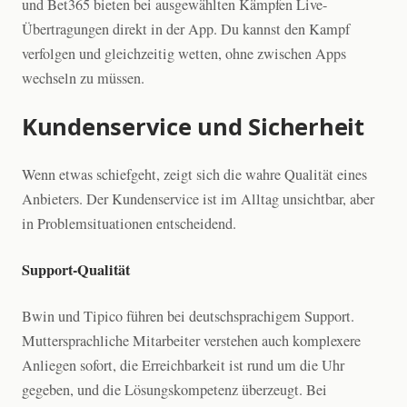
und Bet365 bieten bei ausgewählten Kämpfen Live-
Übertragungen direkt in der App. Du kannst den Kampf
verfolgen und gleichzeitig wetten, ohne zwischen Apps
wechseln zu müssen.
Kundenservice und Sicherheit
Wenn etwas schiefgeht, zeigt sich die wahre Qualität eines
Anbieters. Der Kundenservice ist im Alltag unsichtbar, aber
in Problemsituationen entscheidend.
Support-Qualität
Bwin und Tipico führen bei deutschsprachigem Support.
Muttersprachliche Mitarbeiter verstehen auch komplexere
Anliegen sofort, die Erreichbarkeit ist rund um die Uhr
gegeben, und die Lösungskompetenz überzeugt. Bei