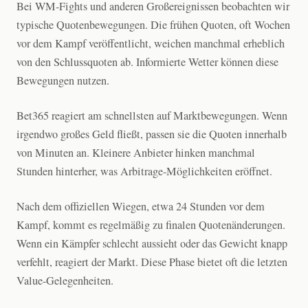
Bei WM-Fights und anderen Großereignissen beobachten wir
typische Quotenbewegungen. Die frühen Quoten, oft Wochen
vor dem Kampf veröffentlicht, weichen manchmal erheblich
von den Schlussquoten ab. Informierte Wetter können diese
Bewegungen nutzen.
Bet365 reagiert am schnellsten auf Marktbewegungen. Wenn
irgendwo großes Geld fließt, passen sie die Quoten innerhalb
von Minuten an. Kleinere Anbieter hinken manchmal
Stunden hinterher, was Arbitrage-Möglichkeiten eröffnet.
Nach dem offiziellen Wiegen, etwa 24 Stunden vor dem
Kampf, kommt es regelmäßig zu finalen Quotenänderungen.
Wenn ein Kämpfer schlecht aussieht oder das Gewicht knapp
verfehlt, reagiert der Markt. Diese Phase bietet oft die letzten
Value-Gelegenheiten.