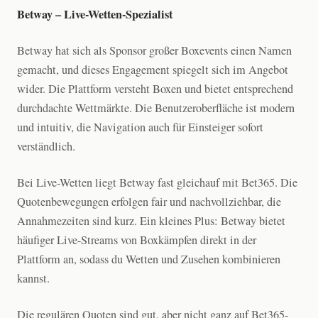
Betway – Live-Wetten-Spezialist
Betway hat sich als Sponsor großer Boxevents einen Namen
gemacht, und dieses Engagement spiegelt sich im Angebot
wider. Die Plattform versteht Boxen und bietet entsprechend
durchdachte Wettmärkte. Die Benutzeroberfläche ist modern
und intuitiv, die Navigation auch für Einsteiger sofort
verständlich.
Bei Live-Wetten liegt Betway fast gleichauf mit Bet365. Die
Quotenbewegungen erfolgen fair und nachvollziehbar, die
Annahmezeiten sind kurz. Ein kleines Plus: Betway bietet
häufiger Live-Streams von Boxkämpfen direkt in der
Plattform an, sodass du Wetten und Zusehen kombinieren
kannst.
Die regulären Quoten sind gut, aber nicht ganz auf Bet365-