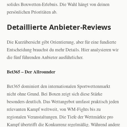
solides Boxwetten-Erlebnis. Die Wahl hängt von deinen
persönlichen Prioritäten ab.
Detaillierte Anbieter-Reviews
Die Kurzübersicht gibt Orientierung, aber für eine fundierte
Entscheidung brauchst du mehr Details. Hier analysieren wir
die fünf führenden Anbieter ausführlicher.
Bet365 – Der Allrounder
Bet365 dominiert den internationalen Sportwettenmarkt
nicht ohne Grund. Bei Boxen zeigt sich diese Stärke
besonders deutlich. Das Wettangebot umfasst praktisch jeden
relevanten Kampf weltweit, von WM-Fights bis zu
regionalen Veranstaltungen. Die Tiefe der Wettmärkte pro
Kampf übertrifft die Konkurrenz regelmäßig. Während andere