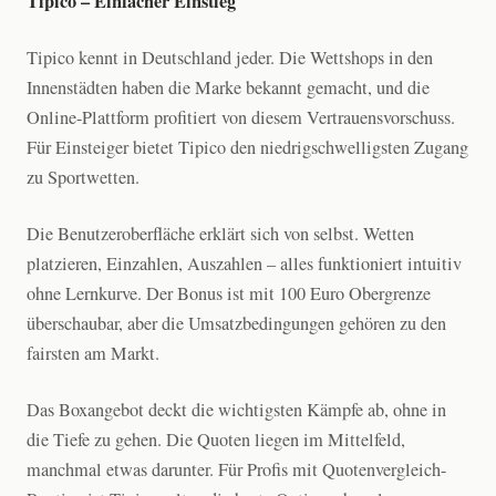
Tipico – Einfacher Einstieg
Tipico kennt in Deutschland jeder. Die Wettshops in den
Innenstädten haben die Marke bekannt gemacht, und die
Online-Plattform profitiert von diesem Vertrauensvorschuss.
Für Einsteiger bietet Tipico den niedrigschwelligsten Zugang
zu Sportwetten.
Die Benutzeroberfläche erklärt sich von selbst. Wetten
platzieren, Einzahlen, Auszahlen – alles funktioniert intuitiv
ohne Lernkurve. Der Bonus ist mit 100 Euro Obergrenze
überschaubar, aber die Umsatzbedingungen gehören zu den
fairsten am Markt.
Das Boxangebot deckt die wichtigsten Kämpfe ab, ohne in
die Tiefe zu gehen. Die Quoten liegen im Mittelfeld,
manchmal etwas darunter. Für Profis mit Quotenvergleich-