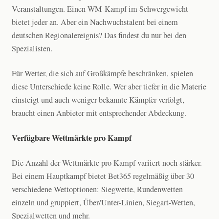
Veranstaltungen. Einen WM-Kampf im Schwergewicht
bietet jeder an. Aber ein Nachwuchstalent bei einem
deutschen Regionalereignis? Das findest du nur bei den
Spezialisten.
Für Wetter, die sich auf Großkämpfe beschränken, spielen
diese Unterschiede keine Rolle. Wer aber tiefer in die Materie
einsteigt und auch weniger bekannte Kämpfer verfolgt,
braucht einen Anbieter mit entsprechender Abdeckung.
Verfügbare Wettmärkte pro Kampf
Die Anzahl der Wettmärkte pro Kampf variiert noch stärker.
Bei einem Hauptkampf bietet Bet365 regelmäßig über 30
verschiedene Wettoptionen: Siegwette, Rundenwetten
einzeln und gruppiert, Über/Unter-Linien, Siegart-Wetten,
Spezialwetten und mehr.