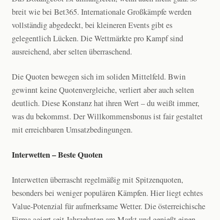
breit wie bei Bet365. Internationale Großkämpfe werden
vollständig abgedeckt, bei kleineren Events gibt es
gelegentlich Lücken. Die Wettmärkte pro Kampf sind
ausreichend, aber selten überraschend.
Die Quoten bewegen sich im soliden Mittelfeld. Bwin
gewinnt keine Quotenvergleiche, verliert aber auch selten
deutlich. Diese Konstanz hat ihren Wert – du weißt immer,
was du bekommst. Der Willkommensbonus ist fair gestaltet
mit erreichbaren Umsatzbedingungen.
Interwetten – Beste Quoten
Interwetten überrascht regelmäßig mit Spitzenquoten,
besonders bei weniger populären Kämpfen. Hier liegt echtes
Value-Potenzial für aufmerksame Wetter. Die österreichische
Firma agiert seit Jahrzehnten am Markt und genießt einen