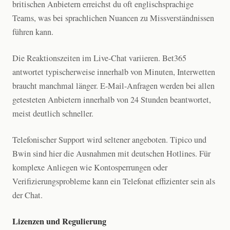
britischen Anbietern erreichst du oft englischsprachige
Teams, was bei sprachlichen Nuancen zu Missverständnissen
führen kann.
Die Reaktionszeiten im Live-Chat variieren. Bet365
antwortet typischerweise innerhalb von Minuten, Interwetten
braucht manchmal länger. E-Mail-Anfragen werden bei allen
getesteten Anbietern innerhalb von 24 Stunden beantwortet,
meist deutlich schneller.
Telefonischer Support wird seltener angeboten. Tipico und
Bwin sind hier die Ausnahmen mit deutschen Hotlines. Für
komplexe Anliegen wie Kontosperrungen oder
Verifizierungsprobleme kann ein Telefonat effizienter sein als
der Chat.
Lizenzen und Regulierung