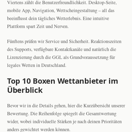
Viertens zählt die Benutzerfreundlichkeit. Desktop-Seite,
mobile App, Navigation, Wettscheingestaltung – all das
beeinflusst dein tägliches Wetterlebnis. Eine intuitive
Plattform spart Zeit und Nerven.
Fünftens prüfen wir Service und Sicherheit. Reaktionszeiten
des Supports, verfügbare Kontaktkanäle und natürlich die
Lizenzierung durch die GGL als Grundvoraussetzung für
legales Wetten in Deutschland.
Top 10 Boxen Wettanbieter im
Überblick
Bevor wir in die Details gehen, hier die Kurzübersicht unserer
Bewertung. Die Reihenfolge spiegelt die Gesamtwertung
wider, wobei individuelle Stärken je nach deinen Prioritäten
anders gewichtet werden können.