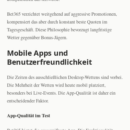
Bet365 verzichtet weitgehend auf aggressive Promotionen,
kompensiert das aber durch konstant beste Quoten im
Tagesgeschäft. Diese Philosophie bevorzugt langfristige
Wetter gegenüber Bonus-Jägern.
Mobile Apps und
Benutzerfreundlichkeit
Die Zeiten des ausschließlichen Desktop-Wettens sind vorbei.
Die Mehrheit der Wetten wird heute mobil platziert,
besonders bei Live-Events. Die App-Qualität ist daher ein
entscheidender Faktor.
App-Qualität im Test