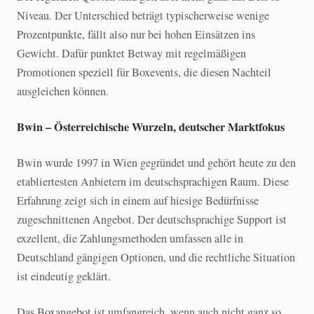
Niveau. Der Unterschied beträgt typischerweise wenige
Prozentpunkte, fällt also nur bei hohen Einsätzen ins
Gewicht. Dafür punktet Betway mit regelmäßigen
Promotionen speziell für Boxevents, die diesen Nachteil
ausgleichen können.
Bwin – Österreichische Wurzeln, deutscher Marktfokus
Bwin wurde 1997 in Wien gegründet und gehört heute zu den
etabliertesten Anbietern im deutschsprachigen Raum. Diese
Erfahrung zeigt sich in einem auf hiesige Bedürfnisse
zugeschnittenen Angebot. Der deutschsprachige Support ist
exzellent, die Zahlungsmethoden umfassen alle in
Deutschland gängigen Optionen, und die rechtliche Situation
ist eindeutig geklärt.
Das Boxangebot ist umfangreich, wenn auch nicht ganz so