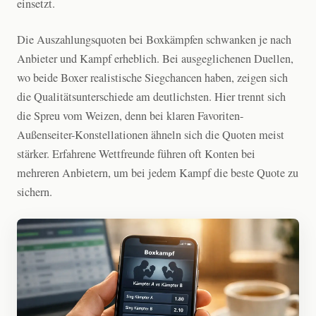
einsetzt.
Die Auszahlungsquoten bei Boxkämpfen schwanken je nach
Anbieter und Kampf erheblich. Bei ausgeglichenen Duellen,
wo beide Boxer realistische Siegchancen haben, zeigen sich
die Qualitätsunterschiede am deutlichsten. Hier trennt sich
die Spreu vom Weizen, denn bei klaren Favoriten-
Außenseiter-Konstellationen ähneln sich die Quoten meist
stärker. Erfahrene Wettfreunde führen oft Konten bei
mehreren Anbietern, um bei jedem Kampf die beste Quote zu
sichern.