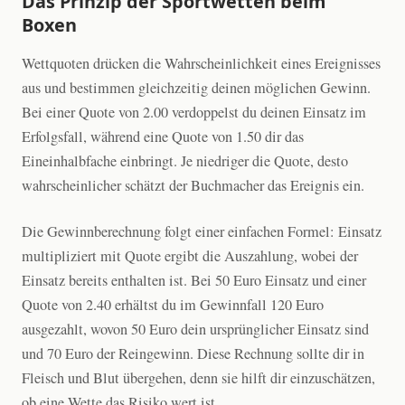
Das Prinzip der Sportwetten beim
Boxen
Wettquoten drücken die Wahrscheinlichkeit eines Ereignisses
aus und bestimmen gleichzeitig deinen möglichen Gewinn.
Bei einer Quote von 2.00 verdoppelst du deinen Einsatz im
Erfolgsfall, während eine Quote von 1.50 dir das
Eineinhalbfache einbringt. Je niedriger die Quote, desto
wahrscheinlicher schätzt der Buchmacher das Ereignis ein.
Die Gewinnberechnung folgt einer einfachen Formel: Einsatz
multipliziert mit Quote ergibt die Auszahlung, wobei der
Einsatz bereits enthalten ist. Bei 50 Euro Einsatz und einer
Quote von 2.40 erhältst du im Gewinnfall 120 Euro
ausgezahlt, wovon 50 Euro dein ursprünglicher Einsatz sind
und 70 Euro der Reingewinn. Diese Rechnung sollte dir in
Fleisch und Blut übergehen, denn sie hilft dir einzuschätzen,
ob eine Wette das Risiko wert ist.