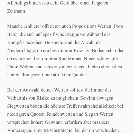
Allerdings bindest du dein Geld über einen längeren
Zeitraum.
Manche Anbieter offerieren auch Propositions-Wetten (Prop
Bets), die sich auf spezifische Ereignisse während des
Kampfes beziehen. Beispiele sind die Anzahl der
Niederschläge, ob ein bestimmter Boxer zu Boden geht oder
ob es in einer bestimmten Runde einen Niederschlag gibt.
Diese Wetten sind schwer vorherzusagen, bieten aber hohen
Unterhaltungswert und attraktive Quoten.
Bei der Auswahl deiner Wettart solltest du immer das
Verhältnis von Risiko zu möglichem Gewinn abwägen.
Siegwetten bieten die höchste Trefferwahrscheinlichkeit bei
niedrigeren Quoten. Rundenwetten und Siegart-Wetten
versprechen höhere Gewinne, erfordern aber präzisere
Vorhersagen. Eine Mischstrategie, bei der du verschiedene