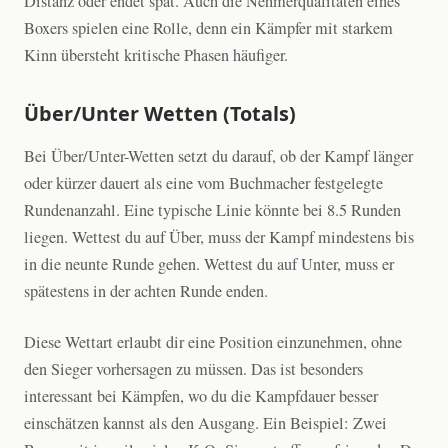
Distanz oder endet spät. Auch die Nehmerqualitäten eines
Boxers spielen eine Rolle, denn ein Kämpfer mit starkem
Kinn übersteht kritische Phasen häufiger.
Über/Unter Wetten (Totals)
Bei Über/Unter-Wetten setzt du darauf, ob der Kampf länger
oder kürzer dauert als eine vom Buchmacher festgelegte
Rundenanzahl. Eine typische Linie könnte bei 8.5 Runden
liegen. Wettest du auf Über, muss der Kampf mindestens bis
in die neunte Runde gehen. Wettest du auf Unter, muss er
spätestens in der achten Runde enden.
Diese Wettart erlaubt dir eine Position einzunehmen, ohne
den Sieger vorhersagen zu müssen. Das ist besonders
interessant bei Kämpfen, wo du die Kampfdauer besser
einschätzen kannst als den Ausgang. Ein Beispiel: Zwei