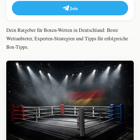
Join
Dein Ratgeber für Boxen-Wetten in Deutschland: Beste
Wettanbieter, Experten-Strategien und Tipps für erfolgreiche
Box-Tipps.