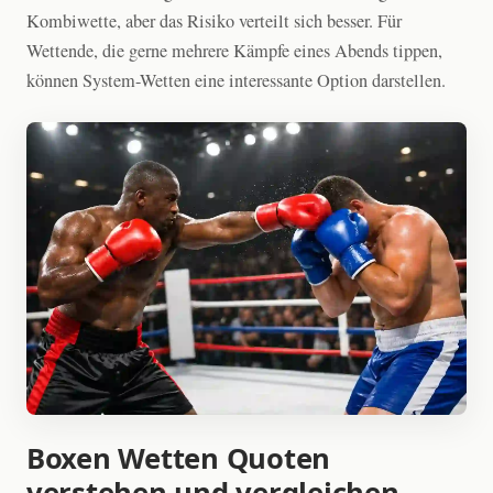
Kombiwette, aber das Risiko verteilt sich besser. Für
Wettende, die gerne mehrere Kämpfe eines Abends tippen,
können System-Wetten eine interessante Option darstellen.
Boxen Wetten Quoten
verstehen und vergleichen