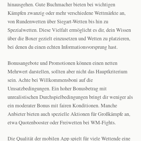
hinausgehen. Gute Buchmacher bieten bei wichtigen
Kämpfen zwanzig oder mehr verschiedene Wettmärkte an,
von Rundenwetten über Siegart-Wetten bis hin zu
Spezialwetten. Diese Vielfalt ermöglicht es dir, dein Wissen
über die Boxer gezielt einzusetzen und Wetten zu platzieren,
bei denen du einen echten Informationsvorsprung hast.
Bonusangebote und Promotionen können einen netten
Mehrwert darstellen, sollten aber nicht das Hauptkriterium
sein. Achte bei Willkommensboni auf die
Umsatzbedingungen. Ein hoher Bonusbetrag mit
unrealistischen Durchspielbedingungen bringt dir weniger als
ein moderater Bonus mit fairen Konditionen. Manche
Anbieter bieten auch spezielle Aktionen für Großkämpfe an,
etwa Quotenbooster oder Freiwetten bei WM-Fights.
Die Qualität der mobilen App spielt für viele Wettende eine