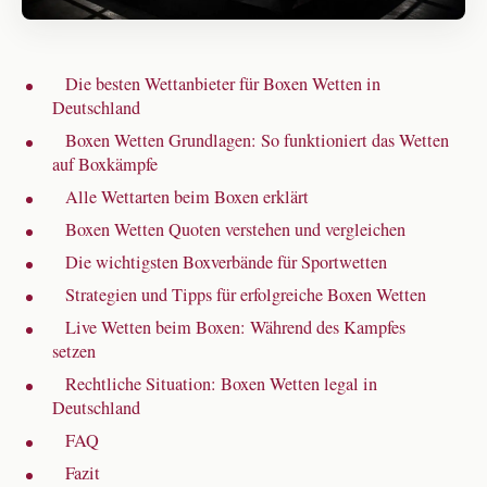
Die besten Wettanbieter für Boxen Wetten in
Deutschland
Boxen Wetten Grundlagen: So funktioniert das Wetten
auf Boxkämpfe
Alle Wettarten beim Boxen erklärt
Boxen Wetten Quoten verstehen und vergleichen
Die wichtigsten Boxverbände für Sportwetten
Strategien und Tipps für erfolgreiche Boxen Wetten
Live Wetten beim Boxen: Während des Kampfes
setzen
Rechtliche Situation: Boxen Wetten legal in
Deutschland
FAQ
Fazit