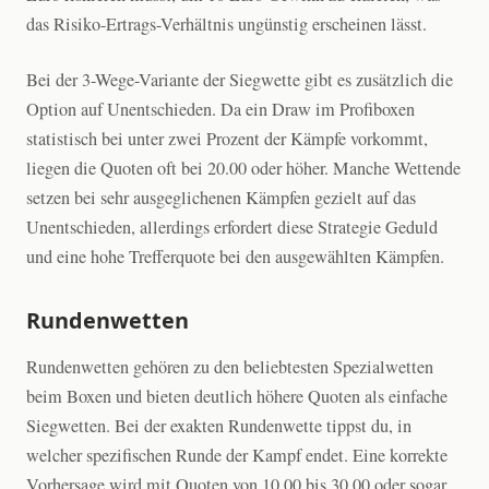
das Risiko-Ertrags-Verhältnis ungünstig erscheinen lässt.
Bei der 3-Wege-Variante der Siegwette gibt es zusätzlich die
Option auf Unentschieden. Da ein Draw im Profiboxen
statistisch bei unter zwei Prozent der Kämpfe vorkommt,
liegen die Quoten oft bei 20.00 oder höher. Manche Wettende
setzen bei sehr ausgeglichenen Kämpfen gezielt auf das
Unentschieden, allerdings erfordert diese Strategie Geduld
und eine hohe Trefferquote bei den ausgewählten Kämpfen.
Rundenwetten
Rundenwetten gehören zu den beliebtesten Spezialwetten
beim Boxen und bieten deutlich höhere Quoten als einfache
Siegwetten. Bei der exakten Rundenwette tippst du, in
welcher spezifischen Runde der Kampf endet. Eine korrekte
Vorhersage wird mit Quoten von 10.00 bis 30.00 oder sogar