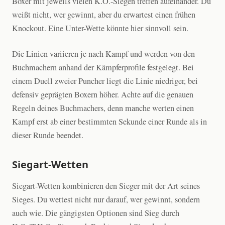
Boxer mit jeweils vielen K.O.-Siegen treffen aufeinander. Du
weißt nicht, wer gewinnt, aber du erwartest einen frühen
Knockout. Eine Unter-Wette könnte hier sinnvoll sein.
Die Linien variieren je nach Kampf und werden von den
Buchmachern anhand der Kämpferprofile festgelegt. Bei
einem Duell zweier Puncher liegt die Linie niedriger, bei
defensiv geprägten Boxern höher. Achte auf die genauen
Regeln deines Buchmachers, denn manche werten einen
Kampf erst ab einer bestimmten Sekunde einer Runde als in
dieser Runde beendet.
Siegart-Wetten
Siegart-Wetten kombinieren den Sieger mit der Art seines
Sieges. Du wettest nicht nur darauf, wer gewinnt, sondern
auch wie. Die gängigsten Optionen sind Sieg durch