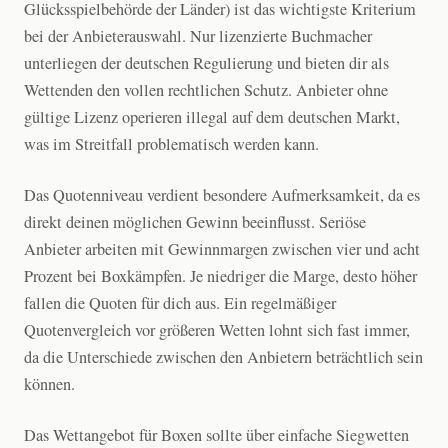
Glücksspielbehörde der Länder) ist das wichtigste Kriterium
bei der Anbieterauswahl. Nur lizenzierte Buchmacher
unterliegen der deutschen Regulierung und bieten dir als
Wettenden den vollen rechtlichen Schutz. Anbieter ohne
gültige Lizenz operieren illegal auf dem deutschen Markt,
was im Streitfall problematisch werden kann.
Das Quotenniveau verdient besondere Aufmerksamkeit, da es
direkt deinen möglichen Gewinn beeinflusst. Seriöse
Anbieter arbeiten mit Gewinnmargen zwischen vier und acht
Prozent bei Boxkämpfen. Je niedriger die Marge, desto höher
fallen die Quoten für dich aus. Ein regelmäßiger
Quotenvergleich vor größeren Wetten lohnt sich fast immer,
da die Unterschiede zwischen den Anbietern beträchtlich sein
können.
Das Wettangebot für Boxen sollte über einfache Siegwetten