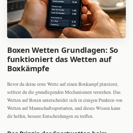
Boxen Wetten Grundlagen: So
funktioniert das Wetten auf
Boxkämpfe
Bevor du deine erste Wette auf einen Boxkampf platzierst,
solltest du die grundlegenden Mechanismen verstehen. Das
Wetten auf Boxen unterscheidet sich in einigen Punkten von
Wetten auf Mannschaftssportarten, und dieses Wissen kann
dir helfen, bessere Entscheidungen zu treffen.